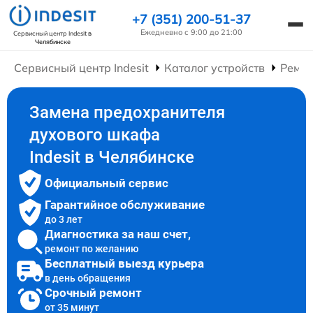
+7 (351) 200-51-37
Ежедневно с 9:00 до 21:00
Сервисный центр Indesit
в
Челябинске
Сервисный центр Indesit
Каталог устройств
Ремо
Замена предохранителя
духового шкафа
Indesit в Челябинске
Официальный сервис
Гарантийное обслуживание
до 3 лет
Диагностика за наш счет,
ремонт по желанию
Бесплатный выезд курьера
в день обращения
Срочный ремонт
от 35 минут