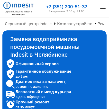
+7 (351) 200-51-37
Ежедневно с 9:00 до 21:00
Сервисный центр Indesit
в
Челябинске
Сервисный центр Indesit
Каталог устройств
Ремо
Замена водоприёмника
посудомоечной машины
Indesit в Челябинске
Официальный сервис
Гарантийное обслуживание
до 3 лет
Диагностика за наш счет,
ремонт по желанию
Бесплатный выезд курьера
в день обращения
Срочный ремонт
от 35 минут