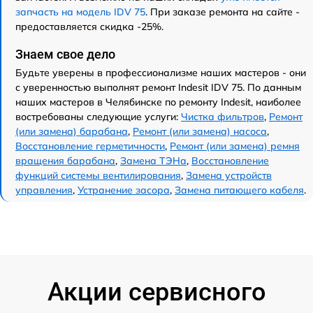
запчасть на модель IDV 75
. При заказе ремонта на сайте -
предоставляется скидка -25%.
Знаем свое дело
Будьте уверены в профессионализме наших мастеров - они
с уверенностью выполнят ремонт Indesit IDV 75. По данным
наших мастеров в Челябинске по ремонту Indesit, наиболее
востребованы следующие услуги:
Чистка фильтров
,
Ремонт
(или замена) барабана
,
Ремонт (или замена) насоса
,
Восстановление герметичности
,
Ремонт (или замена) ремня
вращения барабана
,
Замена ТЭНа
,
Восстановление
функций системы вентилирования
,
Замена устройств
управления
,
Устранение засора
,
Замена питающего кабеля
.
Акции сервисного