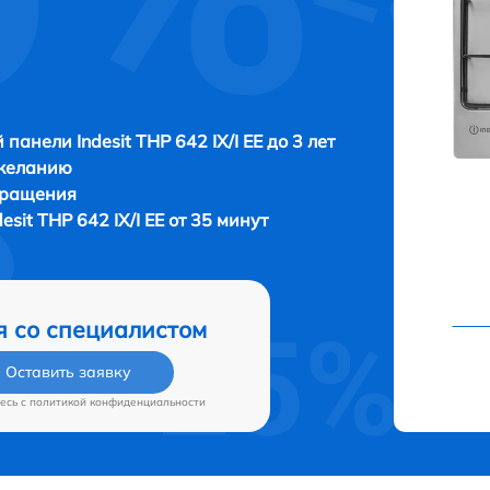
панели Indesit THP 642 IX/I EE до 3 лет
 желанию
бращения
sit THP 642 IX/I EE от 35 минут
я со специалистом
Оставить заявку
есь c
политикой конфиденциальности