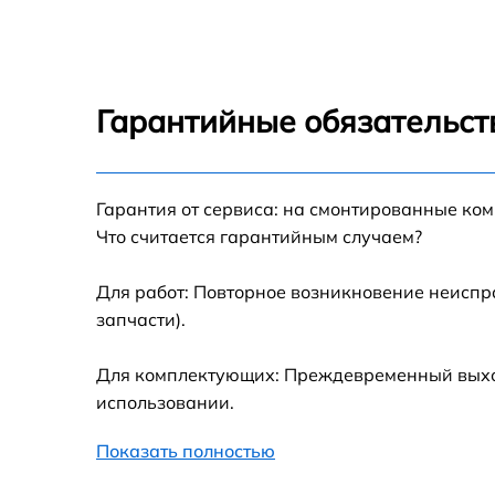
Разблокировка варочной панели Indesit TH
642 IX/I EE
Замена панели управления Indesit THP 642
IX/I EE
Гарантийные обязательст
Ремонт модуля управления Indesit THP 642
IX/I EE
Гарантия от сервиса: на смонтированные ко
Замена сенсора Indesit THP 642 IX/I EE
Что считается гарантийным случаем?
Для работ: Повторное возникновение неиспр
запчасти).
Для комплектующих: Преждевременный выход 
использовании.
Показать полностью