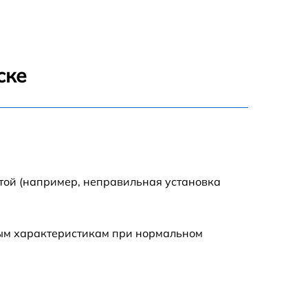
600 р
1600 р
ске
1900 р
1600 р
той (например, неправильная установка
ным характеристикам при нормальном