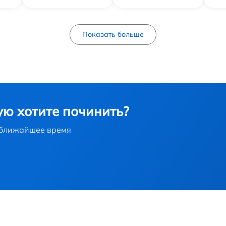
от 60 мин
Показать больше
от 60 мин
от 60 мин
от 60 мин
ую хотите починить?
в ближайшее время