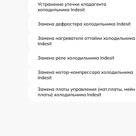
Устранение утечки хладагента
холодильника Indesit
Замена дефростера холодильника Indesit
Замена нагревателя оттайки холодильника
Indesit
Замена реле холодильника Indesit
Замена мотор-компрессора холодильника
Indesit
Замена платы управления (мат.платы, мейн
платы) холодильника Indesit
Ремонт/замена датчика температуры
холодильника Indesit
Замена термостата холодильника Indesit