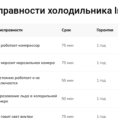
равности холодильника I
исправности
Срок
Гарантия
 работает компрессор
75 мин
1 год
 морозит морозильная камера
75 мин
1 год
стоянно работает и не
55 мин
1 год
ключается
разование льда в холодильной
50 мин
1 год
мере
 горит свет внутри
75 мин
1 год