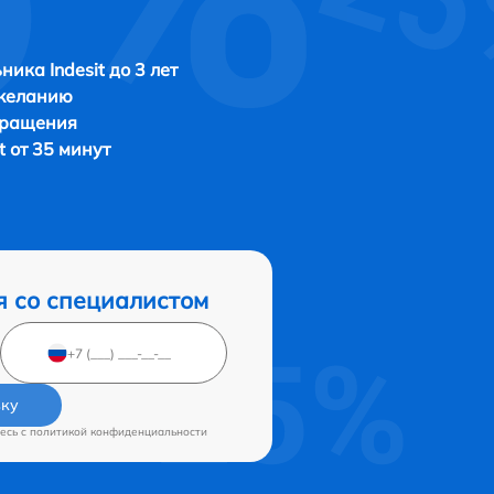
ника Indesit до 3 лет
 желанию
бращения
t от 35 минут
я со специалистом
вку
есь c
политикой конфиденциальности