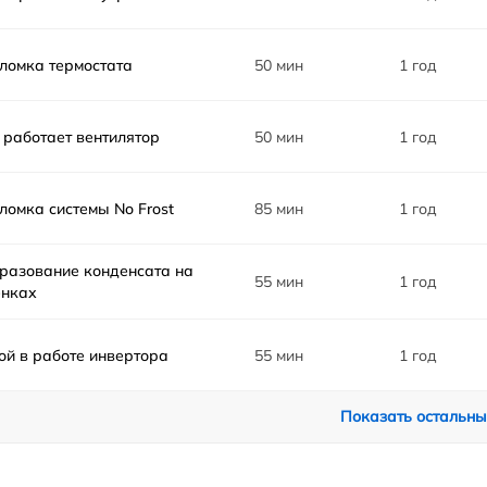
ломка термостата
50 мин
1 год
 работает вентилятор
50 мин
1 год
ломка системы No Frost
85 мин
1 год
разование конденсата на
55 мин
1 год
енках
ой в работе инвертора
55 мин
1 год
Показать остальны