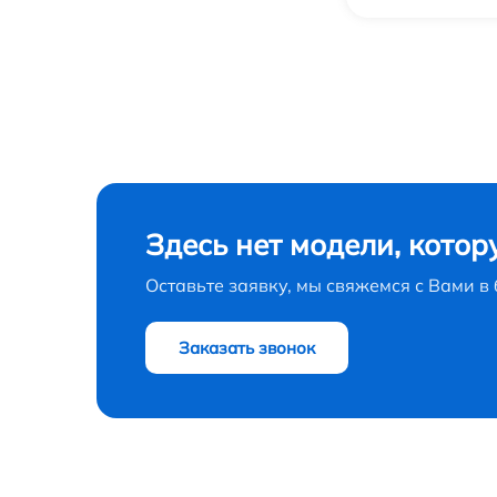
Замена трубопровода холодильника Indesit
Замена ТЭН холодильника Indesit
Замена фильтра осушителя холодильника
Indesit
Замена нагревателя испарителя
холодильника Indesit
Здесь нет модели, котор
Оставьте заявку, мы свяжемся с Вами 
Заказать звонок