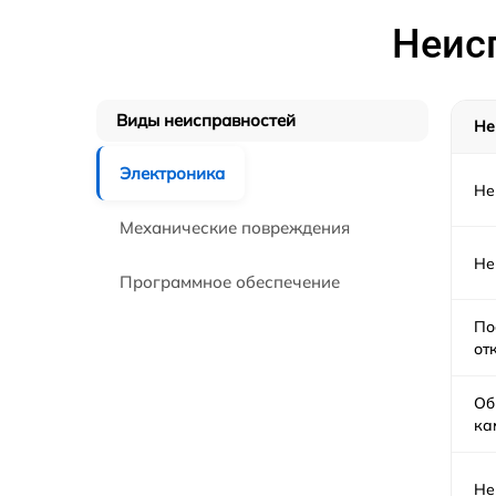
Неисп
Виды неисправностей
Не
Электроника
Не
Механические повреждения
Не
Программное обеспечение
По
от
Об
ка
Не