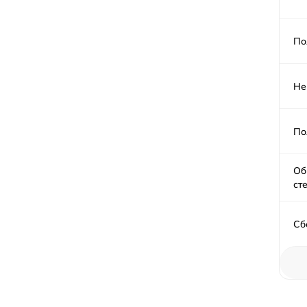
По
Не
По
Об
ст
Сб